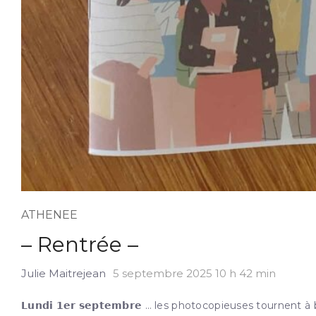
ATHENEE
– Rentrée –
Julie Maitrejean
5 septembre 2025 10 h 42 min
𝗟𝘂𝗻𝗱𝗶 𝟭𝗲𝗿 𝘀𝗲𝗽𝘁𝗲𝗺𝗯𝗿𝗲 … les photocopieuses tour