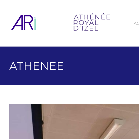
A
ATHENEE