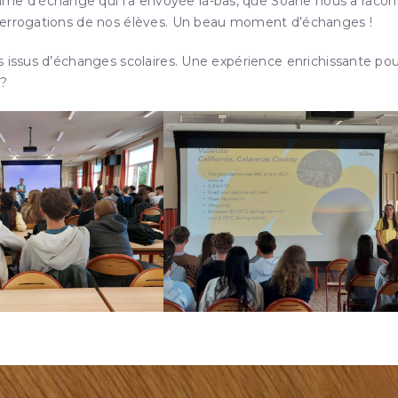
e d’échange qui l’a envoyée là-bas, que Soane nous a racon
nterrogations de nos élèves. Un beau moment d’échanges !
s issus d’échanges scolaires. Une expérience enrichissante po
 ?