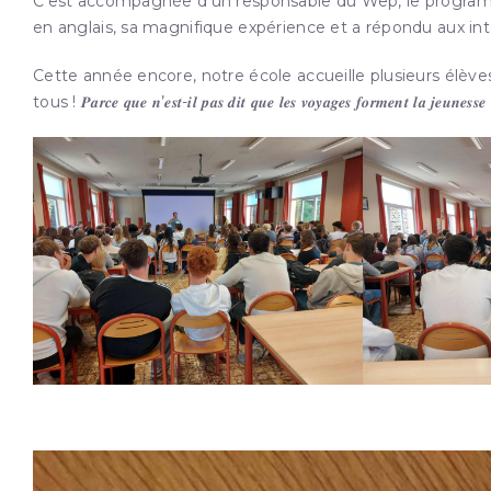
C’est accompagnée d’un responsable du Wep, le programm
en anglais, sa magnifique expérience et a répondu aux i
Cette année encore, notre école accueille plusieurs élève
tous ! 𝑷𝒂𝒓𝒄𝒆 𝒒𝒖𝒆 𝒏’𝒆𝒔𝒕-𝒊𝒍 𝒑𝒂𝒔 𝒅𝒊𝒕 𝒒𝒖𝒆 𝒍𝒆𝒔 𝒗𝒐𝒚𝒂𝒈𝒆𝒔 𝒇𝒐𝒓𝒎𝒆𝒏𝒕 𝒍𝒂 𝒋𝒆𝒖𝒏𝒆𝒔𝒔