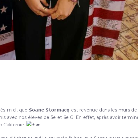
idi, que 𝗦𝗼𝗮𝗻𝗲 𝗦𝘁𝗼𝗿𝗺𝗮𝗰𝗾 est revenue dans les murs de
s avec nos élèves de 5e et 6e G. En effet, après avoir termin
 Californie.