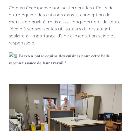
Ce prix récompense non seulement les efforts de
notre équipe des cuisines dans la conception de
menus de qualité, mais aussi l’engagement de toute
l’école à sensibiliser les utilisateurs du restaurant
scolaire à l’importance d’une alimentation saine et
responsable.
𝐁𝐫𝐚𝐯𝐨 𝐚̀ 𝐧𝐨𝐭𝐫𝐞 𝐞́𝐪𝐮𝐢𝐩𝐞 𝐝𝐞𝐬 𝐜𝐮𝐢𝐬𝐢𝐧𝐞𝐬 𝐩𝐨𝐮𝐫 𝐜𝐞𝐭𝐭𝐞 𝐛𝐞𝐥𝐥𝐞
𝐫𝐞𝐜𝐨𝐧𝐧𝐚𝐢𝐬𝐬𝐚𝐧𝐜𝐞 𝐝𝐞 𝐥𝐞𝐮𝐫 𝐭𝐫𝐚𝐯𝐚𝐢𝐥 !