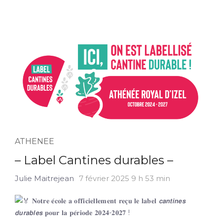
ATHENEE
– Label Cantines durables –
Julie Maitrejean
7 février 2025 9 h 53 min
𝐍𝐨𝐭𝐫𝐞 𝐞́𝐜𝐨𝐥𝐞 𝐚 𝐨𝐟𝐟𝐢𝐜𝐢𝐞𝐥𝐥𝐞𝐦𝐞𝐧𝐭 𝐫𝐞𝐜̧𝐮 𝐥𝐞 𝐥𝐚𝐛𝐞𝐥 𝙘𝙖𝙣𝙩𝙞𝙣𝙚𝙨
𝙙𝙪𝙧𝙖𝙗𝙡𝙚𝙨 𝐩𝐨𝐮𝐫 𝐥𝐚 𝐩𝐞́𝐫𝐢𝐨𝐝𝐞 𝟐𝟎𝟐𝟒-𝟐𝟎𝟐𝟕 !