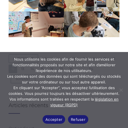
Posts
1
…
6
7
8
9
10
11
PRÉCÉDENT
Nous utilisons les cookies afin de fournir les services et
fonctionnalités proposés sur notre site et afin d’améliorer
pagination
12
13
14
15
16
17
18
…
34
l’expérience de nos utilisateurs.
Les cookies sont des données qui sont téléchargés ou stockés
SUIVANT
sur votre ordinateur ou sur tout autre appareil.
En cliquant sur ”Accepter”, vous acceptez l’utilisation des
cookies. Vous pourrez toujours les désactiver ultérieurement.
Vos informations sont traitées en respectant la
législation en
Articles récents
vigueur (RGPD)
Accepter
Refuser