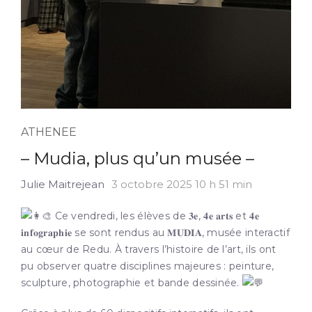
ATHENEE
– Mudia, plus qu’un musée –
Julie Maitrejean
3 octobre 2025 10 h 51 min
Ce vendredi, les élèves de 𝟑𝐞, 𝟒𝐞 𝐚𝐫𝐭𝐬 et 𝟒𝐞
𝐢𝐧𝐟𝐨𝐠𝐫𝐚𝐩𝐡𝐢𝐞 se sont rendus au 𝐌𝐔𝐃𝐈𝐀, musée interactif
au cœur de Redu. À travers l’histoir
e de l’art, ils ont
pu observer quatre disciplines majeures : peinture,
sculpture, photographie et bande dessinée.