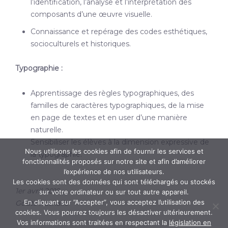
l’identification, l’analyse et l’interprétation des
composants d’une œuvre visuelle.
Connaissance et repérage des codes esthétiques,
socioculturels et historiques.
Typographie :
Apprentissage des règles typographiques, des
familles de caractères typographiques, de la mise
en page de textes et en user d’une manière
naturelle.
Sensibiliser les élèves à la dimension expressive de
Nous utilisons les cookies afin de fournir les services et
la typographie.
fonctionnalités proposés sur notre site et afin d’améliorer
l’expérience de nos utilisateurs.
Les cookies sont des données qui sont téléchargés ou stockés
1er avril 2019
sur votre ordinateur ou sur tout autre appareil.
En cliquant sur ”Accepter”, vous acceptez l’utilisation des
Godts Nathalie
cookies. Vous pourrez toujours les désactiver ultérieurement.
Vos informations sont traitées en respectant la
législation en