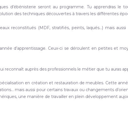
ques d’ébénisterie seront au programme. Tu apprendras le to
volution des techniques découvertes à travers les différentes épo
x reconstitués (MDF, stratifiés, peints, laqués…) mais aussi d
ée d’apprentissage. Ceux-ci se déroulent en petites et moyenn
n qui reconnaît auprès des professionnels le métier que tu auras app
écialisation en création et restauration de meubles. Cette année
ions… mais aussi pour certains travaux ou changements d’orientat
iques, une manière de travailler en plein développement aujourd