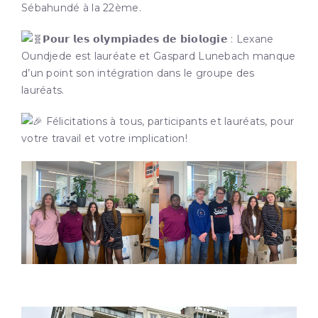
Sébahundé à la 22ème.
𝗣𝗼𝘂𝗿 𝗹𝗲𝘀 𝗼𝗹𝘆𝗺𝗽𝗶𝗮𝗱𝗲𝘀 𝗱𝗲 𝗯𝗶𝗼𝗹𝗼𝗴𝗶𝗲 : Lexane
Oundjede est lauréate et Gaspard Lunebach manque
d’un point son intégration dans le groupe des
lauréats.
Félicitations à tous, participants et lauréats, pour
votre travail et votre implication!