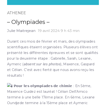
ATHENEE
– Olympiades –
Julie Maitrejean
19 avril 2024 9 h 43 min
Durant ces mois de février et mars, des olympiades
scientifiques étaient organisées. Plusieurs élèves ont
présenté les différentes épreuves et se sont qualifiés
pour la deuxième étape : Gabrielle, Sarah, Lexane,
Aymeric (𝘢𝘣𝘴𝘦𝘯𝘵 𝘴𝘶𝘳 𝘭𝘦𝘴 𝘱𝘩𝘰𝘵𝘰𝘴), Maxence, Gaspard
et Célian. C’est avec fierté que nous avons reçu les
résultats !
𝗣𝗼𝘂𝗿 𝗹𝗲𝘀 𝗼𝗹𝘆𝗺𝗽𝗶𝗮𝗱𝗲𝘀 𝗱𝗲 𝗰𝗵𝗶𝗺𝗶𝗲 : En 5ème,
Maxence
Guidez est lauréat ! Célian Dell’Amico
termine à une belle 17ème place. En 6ème, Lexane
Oundjede termine à la 15ème place et Aymeric