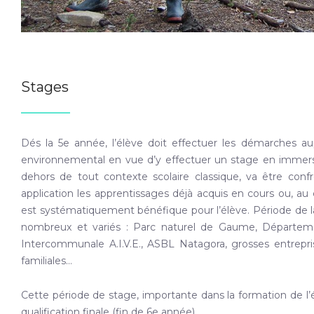
Stages
Dés la 5e année, l’élève doit effectuer les démarches aup
environnemental en vue d’y effectuer un stage en immersi
dehors de tout contexte scolaire classique, va être conf
application les apprentissages déjà acquis en cours ou, au
est systématiquement bénéfique pour l’élève. Période de laqu
nombreux et variés : Parc naturel de Gaume, Départemen
Intercommunale A.I.V.E., ASBL Natagora, grosses entrep
familiales…
Cette période de stage, importante dans la formation de l’
qualification finale (fin de 6e année).