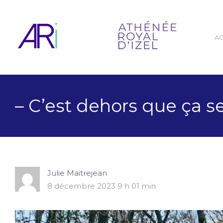
A
– C’est dehors que ça s
Julie Maitrejean
8 décembre 2023 9 h 01 min