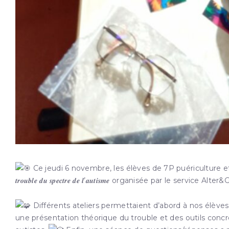
Ce jeudi 6 n
ovembre, les élèves de 7P puériculture et
𝒕𝒓𝒐𝒖𝒃𝒍𝒆 𝒅𝒖 𝒔𝒑𝒆𝒄𝒕𝒓𝒆 𝒅𝒆 𝒍’𝒂𝒖𝒕𝒊𝒔𝒎𝒆 organisée par le service 
Différents ateliers permettaient d’abord à nos élèves 
une présentation théorique du trouble et des outils concre