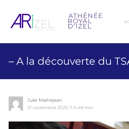
A
– A la découverte du TS
Julie Maitrejean
21 novembre 2025 11 h 49 min