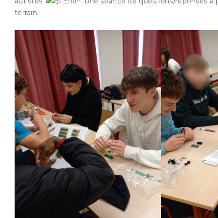
autistes. ‍
Enfin, une séance de questions/réponses a p
terrain.