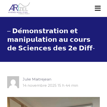
– 𝗗𝗲́𝗺𝗼𝗻𝘀𝘁𝗿𝗮𝘁𝗶𝗼𝗻 𝗲𝘁
𝗺𝗮𝗻𝗶𝗽𝘂𝗹𝗮𝘁𝗶𝗼𝗻 𝗮𝘂 𝗰𝗼𝘂𝗿𝘀
𝗱𝗲 𝗦𝗰𝗶𝗲𝗻𝗰𝗲𝘀 𝗱𝗲𝘀 𝟮𝗲 𝗗𝗶𝗳𝗳-
Julie Maitrejean
14 novembre 2025 15 h 44 min