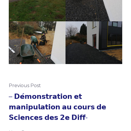
Previous Post
– 𝗗𝗲́𝗺𝗼𝗻𝘀𝘁𝗿𝗮𝘁𝗶𝗼𝗻 𝗲𝘁
𝗺𝗮𝗻𝗶𝗽𝘂𝗹𝗮𝘁𝗶𝗼𝗻 𝗮𝘂 𝗰𝗼𝘂𝗿𝘀 𝗱𝗲
𝗦𝗰𝗶𝗲𝗻𝗰𝗲𝘀 𝗱𝗲𝘀 𝟮𝗲 𝗗𝗶𝗳𝗳-