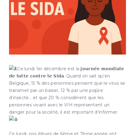
Ce lundi 1er décembre est la 𝗷𝗼𝘂𝗿𝗻𝗲́𝗲 𝗺𝗼𝗻𝗱𝗶𝗮𝗹𝗲
𝗱𝗲 𝗹𝘂𝘁𝘁𝗲 𝗰𝗼𝗻𝘁𝗿𝗲 𝗹𝗲 𝗦𝗶𝗱𝗮. Quand on sait qu’en
Belgique, 15 % des personnes pensent que le virus se
transmet par un bai
ser, 12 % par une piqûre
d’insecte… et que 20 % considèrent que les
personnes vivant avec le VIH représentent un
danger pour la société, il est important d’informer.
Ce lundi, nos élèves de 6ème et 7ème année ont