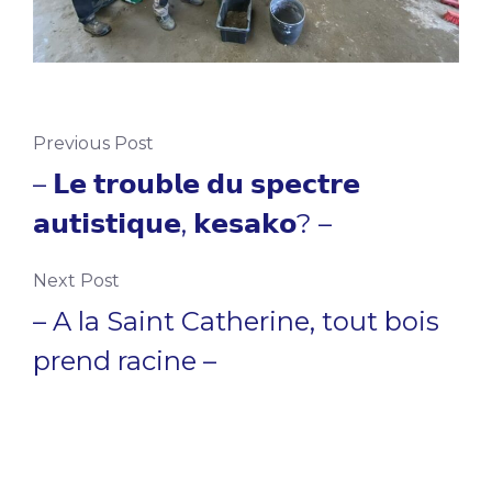
Previous Post
– 𝗟𝗲 𝘁𝗿𝗼𝘂𝗯𝗹𝗲 𝗱𝘂 𝘀𝗽𝗲𝗰𝘁𝗿𝗲
𝗮𝘂𝘁𝗶𝘀𝘁𝗶𝗾𝘂𝗲, 𝗸𝗲𝘀𝗮𝗸𝗼? –
Next Post
– A la Saint Catherine, tout bois
prend racine –