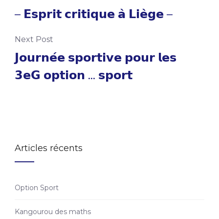
– 𝗘𝘀𝗽𝗿𝗶𝘁 𝗰𝗿𝗶𝘁𝗶𝗾𝘂𝗲 𝗮̀ 𝗟𝗶𝗲̀𝗴𝗲 –
Next Post
𝗝𝗼𝘂𝗿𝗻𝗲́𝗲 𝘀𝗽𝗼𝗿𝘁𝗶𝘃𝗲 𝗽𝗼𝘂𝗿 𝗹𝗲𝘀
𝟯𝗲𝗚 𝗼𝗽𝘁𝗶𝗼𝗻 … 𝘀𝗽𝗼𝗿𝘁
Articles récents
Option Sport
Kangourou des maths