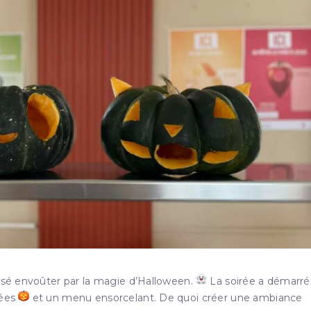
issé envoûter par la magie d’Halloween.
La soirée a démarré
rées
et un menu ensorcelant. De quoi créer une ambiance