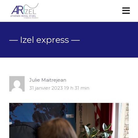
— Izel express —
Julie Maitrejean
31 janvier 2023 19 h 31 min